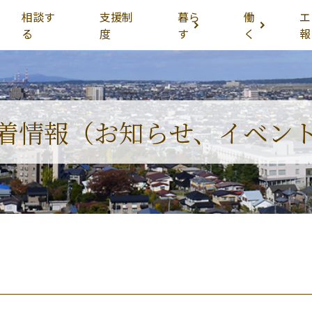
相談す
支援制
暮ら
働
エ
る
度
す
く
報
着情報（お知らせ、イベン