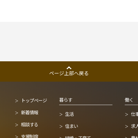
ページ上部へ戻る
暮らす
働く
トップページ
新着情報
生活
仕
相談する
住まい
求
支援制度
結婚・子育て
農