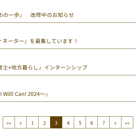
じめの一歩」 改修中のお知らせ
ィネーター」を募集しています！
育士+地方暮らし」インターンシップ
l! Can! 2024～」
««
«
1
2
3
4
5
6
7
»
»»