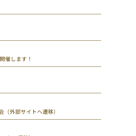
で開催します！
）
明会（外部サイトへ遷移）