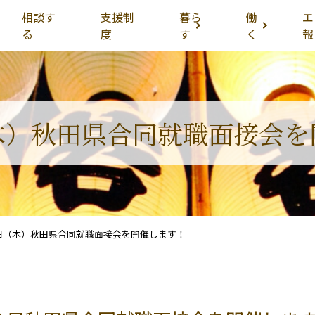
相談す
支援制
暮ら
働
エ
る
度
す
く
報
木）秋田県合同就職面接会を
日（木）秋田県合同就職面接会を開催します！