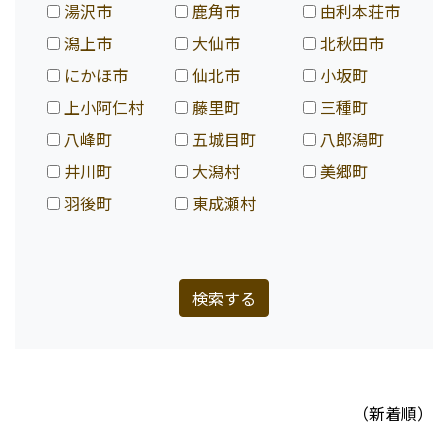
湯沢市
鹿角市
由利本荘市
潟上市
大仙市
北秋田市
にかほ市
仙北市
小坂町
上小阿仁村
藤里町
三種町
八峰町
五城目町
八郎潟町
井川町
大潟村
美郷町
羽後町
東成瀬村
検索する
（新着順）