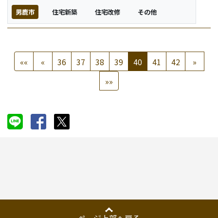
男鹿市
住宅新築
住宅改修
その他
««
«
36
37
38
39
40
41
42
»
»»
ページ上部へ戻る