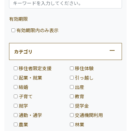
有効期限
有効期限内のみ表示
カテゴリ
移住者限定支援
移住体験
起業・就業
引っ越し
結婚
出産
子育て
教育
就学
奨学金
通勤・通学
交通機関利用
農業
林業